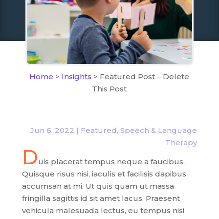
Home
>
Insights
> Featured Post – Delete
This Post
Jun 6, 2022
|
Featured
,
Speech & Language
Therapy
D
uis placerat tempus neque a faucibus.
Quisque risus nisi, iaculis et facilisis dapibus,
accumsan at mi. Ut quis quam ut massa
fringilla sagittis id sit amet lacus. Praesent
vehicula malesuada lectus, eu tempus nisi